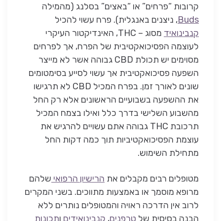
קרובות “פרחים” או “באצים” בסלנג (מהמילה
Buds
, ניצנים באנגלית). פרח עשוי להכיל
קנבינואיד
מסוג – THC, האינדיקטור העיקרי
לעוצמה הפסיכואקטיבית של הפרח, אך לפרחים
מסוימים יש תכולת CBD גבוהה אשר לא מייצר
השפעה פסיכואקטיבית אך עשוי לסייע בסימטומים
שונים לאורך זמן. בפרח המכיל CBD לא תרגישו
את ההשפעה בשבועיים הראשונים אלא רק החל
מהשבוע השלישי בדרך כלל ואילו בצמח המכיל
תרכובת THC גבוהה אתם עשויים להרגיש את
עוצמת הפסיכואקטיביות תוך כמה דקות החל
מתחילת השימוש.
מטופלים רבים מקבלים את
הרישיון הרפואי
שלהם
מרופא מוסמך או באמצעות מתווכים. בשני המקרים
לרוב אין הדרכה ראויה והמטופלים נותרים ללא
הבנה בסיסית של
טרפנים
,
קנבינואידים
ו
תכונות