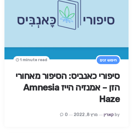
1 minute read
חיפוש זנים
סיפורי כאנביס: הסיפור מאחורי
הזן – אמנזיה הייז Amnesia
Haze
Posted
By
קארין
מרץ 8, 2022
0
By