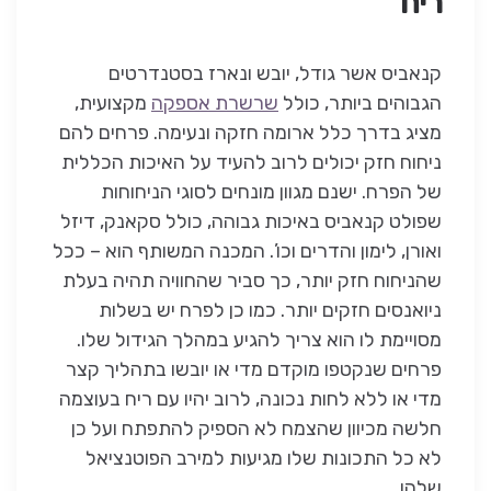
ריח
קנאביס אשר גודל, יובש ונארז בסטנדרטים
הגבוהים ביותר, כולל
שרשרת אספקה
מקצועית,
מציג בדרך כלל ארומה חזקה ונעימה. פרחים להם
ניחוח חזק יכולים לרוב להעיד על האיכות הכללית
של הפרח. ישנם מגוון מונחים לסוגי הניחוחות
שפולט קנאביס באיכות גבוהה, כולל סקאנק, דיזל
ואורן, לימון והדרים וכו’. המכנה המשותף הוא – ככל
שהניחוח חזק יותר, כך סביר שהחוויה תהיה בעלת
ניואנסים חזקים יותר. כמו כן לפרח יש בשלות
מסויימת לו הוא צריך להגיע במהלך הגידול שלו.
פרחים שנקטפו מוקדם מדי או יובשו בתהליך קצר
מדי או ללא לחות נכונה, לרוב יהיו עם ריח בעוצמה
חלשה מכיוון שהצמח לא הספיק להתפתח ועל כן
לא כל התכונות שלו מגיעות למירב הפוטנציאל
שלהן.