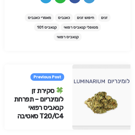
זנים
חיפוש זנים
כאנביס
מאמרי כאנביס
מטופלי קנאביס רפואי
קנאביס 101
קנאביס רפואי
Pos
navigatio
Previous Post
סקירת זן
לומינריום – תפרחת
קנאביס רפואי
T20/C4 סאטיבה