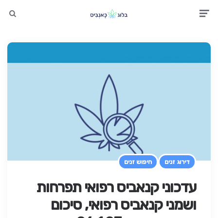
earch
Men
דירוג זנים
חיפוש זנים
עדכוני קנאביס רפואי תפרחות
ושמני קנאביס רפואי, סיכום