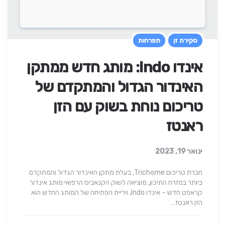
סקירת זן
תפרחות
אינדו Indo: מותג חדש ממתקן
האינדור הגדול והמתקדם של
טריכום נוחת בשוק עם הזן
ראנטז
ינואר 19, 2023
חברת טריכום Trichome, בעלת מתקן האינדור הגדול והמתקדם
ביותר במזרח התיכון, מוציאה לשוק הקנאביס הרפואי מותג אינדור
קראפט חדש – אינדו Indo, ויריית הפתיחה של המותג החדש הוא
הזן ראנטז…