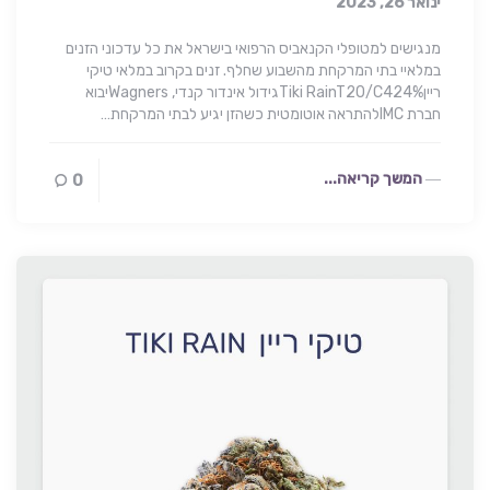
ינואר 26, 2023
מנגישים למטופלי הקנאביס הרפואי בישראל את כל עדכוני הזנים
במלאיי בתי המרקחת מהשבוע שחלף. זנים בקרוב במלאי טיקי
רייןTiki RainT20/C424%גידול אינדור קנדי, Wagnersיבוא
חברת IMCלהתראה אוטומטית כשהזן יגיע לבתי המרקחת…
המשך קריאה...
0