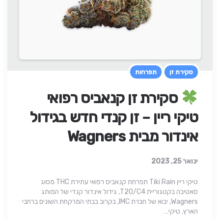
סקירת זן
תפרחות
סקירת זן קנאביס רפואי
טיקי ריין – זן קנדי חדש בגידול
אינדור מבית Wagners
ינואר 25, 2023
טיקי ריין Tiki Rain תפרחת קנאביס רפואי עתירת THC מסוג
סאטיבה בקטגוריית T20/C4, גידול אינדור קנדי של המותג
Wagners, יבוא של חברת IMC, בקרוב בבתי המרקחת השונים ברחבי
הארץ. טיקי…