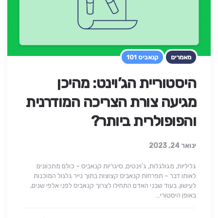
מאמרים
קנאביס 101
היסטוריית הג’וינט: מהיכן
מגיעה צורת הצריכה המודרנית
והפופולרית ביותר?
ינואר 24, 2023
גליליות, מגולגלות, ג’וינטים, סיגריות קנאביס – כולם מתכוונים
לאותו דבר – תפרחות קנאביס קצוצות בתוך נייר גלגול המוכנות
לעישון. בעוד שבני האדם התחילו לצרוך קנאביס לפני אלפי שנים,
באופן היסטורי…