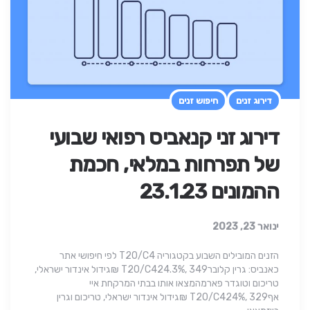
דירוג זנים
חיפוש זנים
דירוג זני קנאביס רפואי שבועי
של תפרחות במלאי, חכמת
ההמונים 23.1.23
ינואר 23, 2023
הזנים המובילים השבוע בקטגוריה T20/C4 לפי חיפושי אתר
כאנביס: גרין קלוברT20/C424.3%, 349 ₪גידול אינדור ישראלי,
טריכום וטוגדר פארמהמצאו אותו בבתי המרקחת איי
אףT20/C424%, 329 ₪גידול אינדור ישראלי, טריכום וגרין