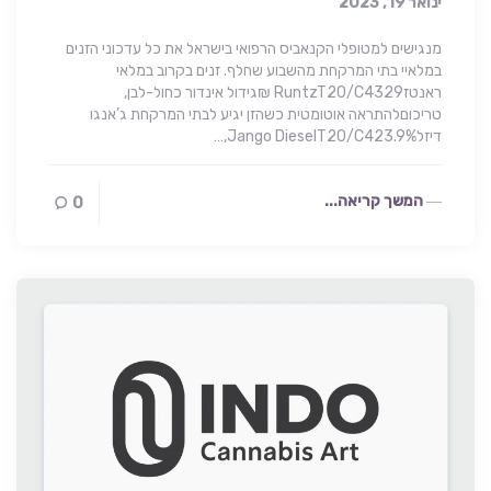
ינואר 19, 2023
מנגישים למטופלי הקנאביס הרפואי בישראל את כל עדכוני הזנים
במלאיי בתי המרקחת מהשבוע שחלף. זנים בקרוב במלאי
ראנטזRuntzT20/C4329 ₪גידול אינדור כחול-לבן,
טריכוםלהתראה אוטומטית כשהזן יגיע לבתי המרקחת ג’אנגו
דיזלJango DieselT20/C423.9%,…
המשך קריאה...
0