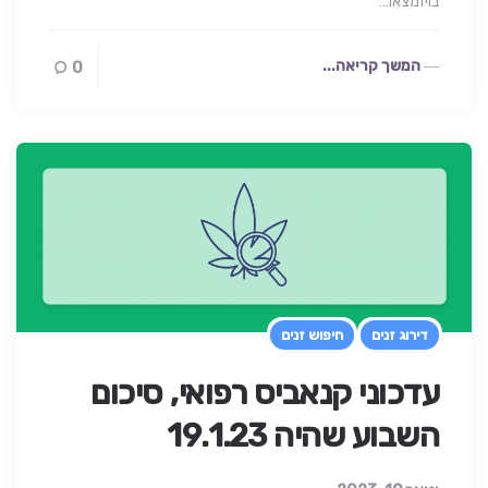
בויזמצאו…
המשך קריאה...
0
דירוג זנים
חיפוש זנים
עדכוני קנאביס רפואי, סיכום
השבוע שהיה 19.1.23