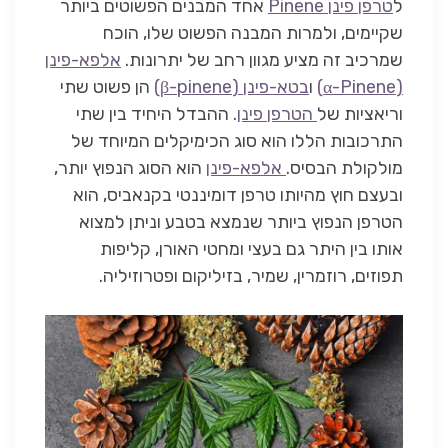
ל
טרפן פינן Pinene
אחד המבנים הפשוטים ביותר
שקיימים, ולמרות המבנה הפשוט שלו, הוכח
שמרכיב זה מציע מגוון רחב של יתרונות.
אלפא-פינן
(α-Pinene)
ו
בטא-פינן (β-pinene)
הן פשוט שתי
וריאציות של
הטרפן פינן
. ההבדל היחיד בין שתי
התרכובות הללו הוא סוג הכימיקלים המיוחד של
מולקולת הבסיס.
אלפא-פינן
הוא הסוג הנפוץ יותר,
ובעצם חוץ מהיותו טרפן דומיננטי בקנאביס, הוא
הטרפן הנפוץ ביותר שנמצא בטבע וניתן למצוא
אותו בין היתר גם בעצי ומחטי האורן, קליפות
תפוזים, רוזמרין, שמיר, בזיליקום ופטרוזיליה.