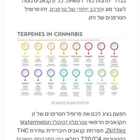
בגדר “תחנות כוח” רפואיות. כל זן קנאביס נוטה
לעבר סוג ו
הרכב ייחודי של טרפנים
. זהו פרופיל
הטרפנים של הזן.
טרפנים שונים בקנאביס
הפעם נציג לכם את פרופיל הטרפנים של זן
הקנאביס הרפואי
ווטרמלון זקיטלז Watermelon
Zkittlez
, תפרחת קנאביס היברידית עתירת THC
בקטגוריית T20/C4 במלאי
בתי המרקחת השונים