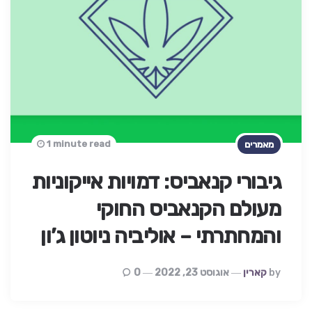
1 minute read
מאמרים
גיבורי קנאביס: דמויות אייקוניות
מעולם הקנאביס החוקי
והמחתרתי – אוליביה ניוטון ג’ון
Posted
By
קארין
אוגוסט 23, 2022
0
By