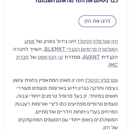
כבר ניסיתם את הזן? מה אתם חשבתם?
הזן ווטרמלון זקיטלז
הינו גידול בוטיק של
מותג
האולטרה פרימיום הקנדי BLKMKT
, השייך לחברה
הקנדית
AVANT
, מסדרת
זני הקראפט
של
חברת
.
IMC
ווטרמלון זקיטלז
הינו זן מאוזן המתאפיין בחווית עישון
נעימה וחלקה בגרון וידוע בארומות וטעמים מעוררי
חושים במיוחד. זן בעל פרופיל טרפנים ייחודי וגבוה,
טעמים טרופיים מפתיעים כמו ליצ׳י וארומות רעננות.
הפרחים בעלי ניחוחות הדריים ואדמתיים,
המשתלבים באופן ייחודי עם הטעמים המתקתקים
של הזן.