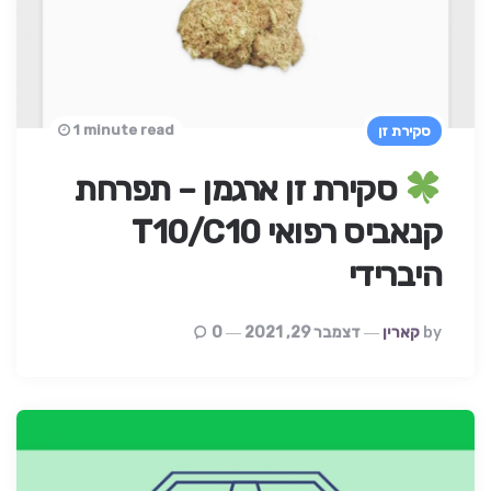
1 minute read
סקירת זן
סקירת זן ארגמן – תפרחת
קנאביס רפואי T10/C10
היברידי
Posted
By
קארין
דצמבר 29, 2021
0
By