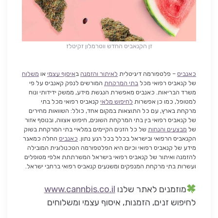
זן הקנאביס החדש ווטרמלון זקיטלז
כאנביס
– פלטפורמה דיגיטלית
לאיתור והזמנה
ב
איסוף עצמי
או
משלוח
של קנאביס רפואי מכל
בתי המרקחת
המורשים לנפק קאנביס על פי
משרד הבריאות. כאנביס מאפשרת הנגשת מידע, ממשק ידידותי ונוח
למטופל, כמו כן אפשרות
לחיפוש מלאי
קנאביס רפואי מכל בתי
מרקחת בארץ, עם כל התוצאות במקום אחד, כולל: השוואות מחירים
של קנאביס רפואי בין בתי המרקחת השונים, חיפוש אצווה, ובנוסף אזור
של
מבצעים והנחות
של כל הזנים הקיימים במלאיי בתי המרקחת בשוק
הקנאביס הרפואי ובישראל בכלל בכל רגע נתון.
כאנביס
החלה כמאגר
מידע של קנאביס רפואי וכיום היא הפלטפורמה הטכנולוגית המובילה
להזמנה ואיתור של קנאביס רפואי בישראל המשרתתת אלפי מטופלים
ועשרות בתי מרקחת המנפקים ומשנעים קנאביס רפואי ברחבי ישראל.
מוזמנים לאתר שלנו
www.cannbis.co.il
לחיפוש זנים, הזמנות, איסוף עצמי ומשלוחים