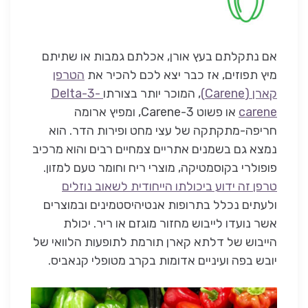
אם נתקלתם בעץ אורן, אכלתם גמבות או שתיתם
מיץ תפוזים, אז כבר יצא לכם להכיר את
הטרפן
קארן (Carene)
, המוכר יותר בצורתו
Delta-3-
carene
או פשוט 3-Carene, ומפיץ ארומה
חריפה-מתקתקה של עצי מחט ופירות הדר. הוא
נמצא גם בשמנים אתריים צמחיים רבים והוא מרכיב
פופולרי בקוסמטיקה, מוצרי ריח וחומר טעם למזון.
טרפן זה ידוע ביכולתו הייחודית לשאוב נוזלים
ולעתים נכלל בתרופות אנטיהיסטמינים ובמוצרים
אשר נועדו לייבוש מחזור מוגזם או ריר. יכולת
הייבוש של דלתא קארן תורמת לתופעות הלוואי של
יובש בפה ועיניים אדומות בקרב מטופלי קנאביס.