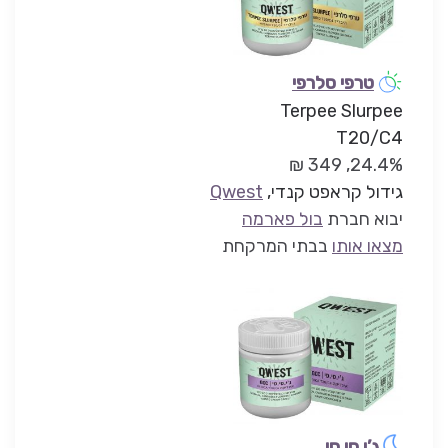
טרפי סלרפי
Terpee Slurpee
T20/C4
24.4%, 349 ₪
גידול קראפט קנדי,
Qwest
יבוא חברת
בול פארמה
מצאו אותו
בבתי המרקחת
ג’י סי סי