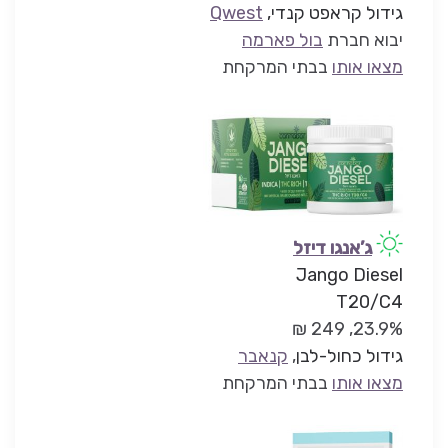
גידול קראפט קנדי,
Qwest
יבוא חברת
בול פארמה
מצאו אותו
בבתי המרקחת
ג’אנגו דיזל
Jango Diesel
T20/C4
23.9%, 249 ₪
גידול כחול-לבן
,
קנאבר
מצאו אותו
בבתי המרקחת