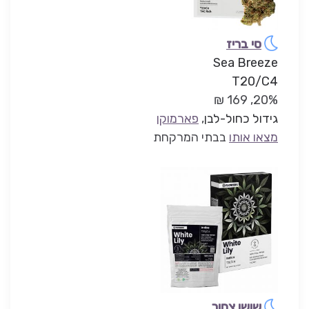
סי בריז
Sea Breeze
T20/C4
20%, 169 ₪
גידול כחול-לבן
,
פארמוקן
מצאו אותו
בבתי המרקחת
שושן צחור