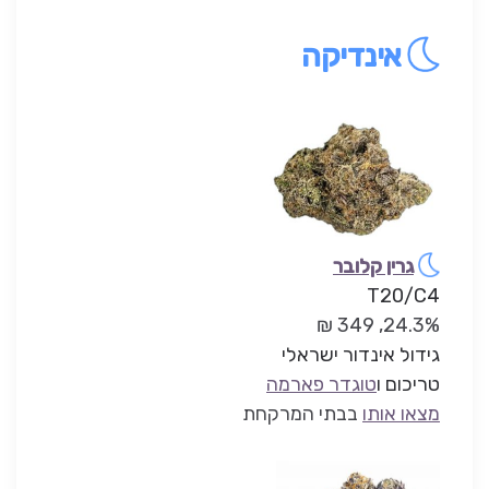
אינדיקה
גרין קלובר
T20/C4
24.3%, 349 ₪
גידול אינדור ישראלי
טריכום ו
טוגדר פארמה
מצאו אותו
בבתי המרקחת