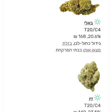
באלי
T20/C4
20.6%, 168 ₪
גידול כחול-לבן,
בזלת
מצאו אותו
בבתי המרקחת
זיו
T20/C4