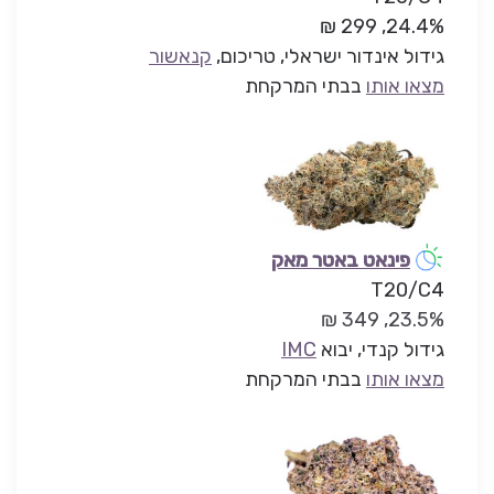
24.4%, 299 ₪
גידול אינדור ישראלי, טריכום,
קנאשור
מצאו אותו
בבתי המרקחת
פינאט באטר מאק
T20/C4
23.5%, 349 ₪
גידול קנדי, יבוא
IMC
מצאו אותו
בבתי המרקחת