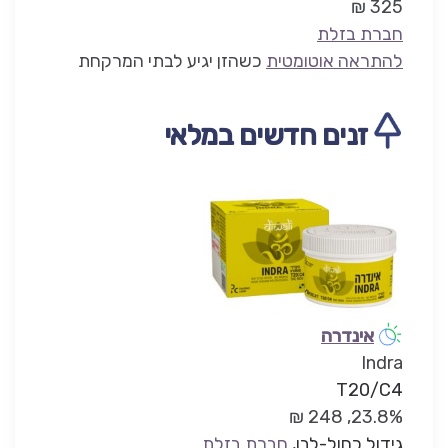
325 ₪
חברת בזלת
להתראה אוטומטית
כשהזן יגיע לבתי המרקחת
זנים חדשים במלאי
אינדרה
Indra
T20/C4
23.8%, 248 ₪
גידול כחול-לבן
,
חברת בזלת