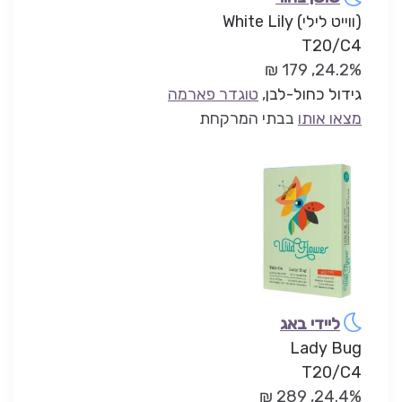
(ווייט לילי) White Lily
T20/C4
24.2%, 179 ₪
גידול כחול-לבן
,
טוגדר פארמה
מצאו אותו
בבתי המרקחת
ליידי באג
Lady Bug
T20/C4
24.4%, 289 ₪