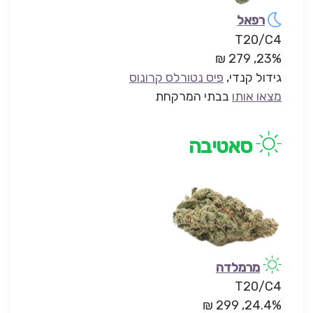
רפאל
T20/C4
23%, 279 ₪
גידול קנדי,
פיס נטורלס קרונוס
מצאו אותו
בבתי המרקחת
סאטיבה
מרמלדה
T20/C4
24.4%, 299 ₪