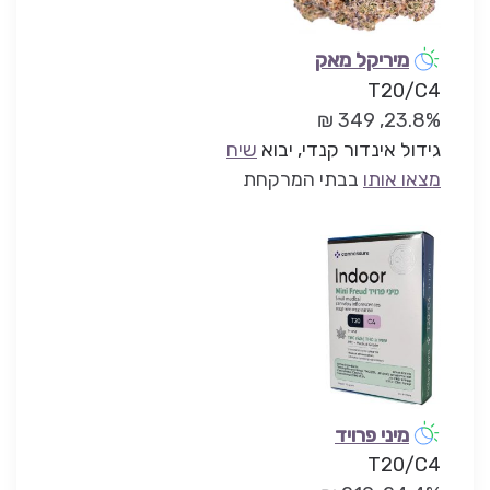
מיריקל מאק
T20/C4
23.8%, 349 ₪
גידול אינדור קנדי, יבוא
שיח
מצאו אותו
בבתי המרקחת
מיני פרויד
T20/C4