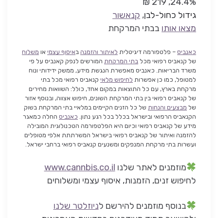
24.4%, 219 ₪
גידול כחול-לבן
,
קנאשור
מצאו אותו
בבתי המרקחת
כאנביס
– פלטפורמה דיגיטלית
לאיתור והזמנה
ב
איסוף עצמי
או
משלוח
של קנאביס רפואי מכל
בתי המרקחת
המורשים לנפק קאנביס על פי
משרד הבריאות. כאנביס מאפשרת הנגשת מידע, ממשק ידידותי ונוח
למטופל, כמו כן אפשרות
לחיפוש מלאי
קנאביס רפואי מכל בתי
מרקחת בארץ, עם כל התוצאות במקום אחד, כולל: השוואות מחירים
של קנאביס רפואי בין בתי המרקחת השונים, חיפוש אצווה, ובנוסף אזור
של
מבצעים והנחות
של כל הזנים הקיימים במלאיי בתי המרקחת בשוק
הקנאביס הרפואי ובישראל בכלל בכל רגע נתון.
כאנביס
החלה כמאגר
מידע של קנאביס רפואי וכיום היא הפלטפורמה הטכנולוגית המובילה
להזמנה ואיתור של קנאביס רפואי בישראל המשרתתת אלפי מטופלים
ועשרות בתי מרקחת המנפקים ומשנעים קנאביס רפואי ברחבי ישראל.
מוזמנים לאתר שלנו
www.cannbis.co.il
לחיפוש זנים, הזמנות, איסוף עצמי ומשלוחים
בנוסף מוזמנים להירשם ל
ניוזלטר שלנו