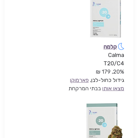
קלמה
Calma
T20/C4
20%, 179 ₪
גידול כחול-לבן
,
פארמוקן
מצאו אותו
בבתי המרקחת