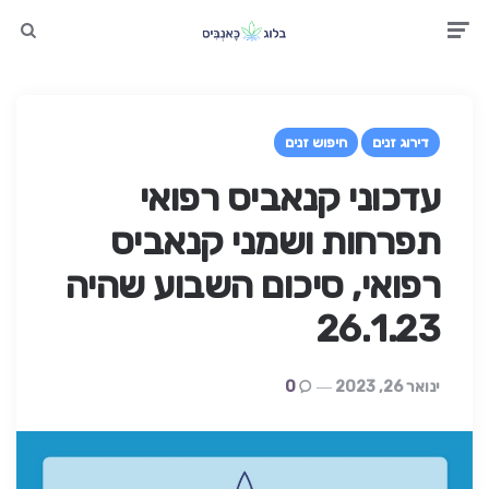
earch
Men
דירוג זנים
חיפוש זנים
עדכוני קנאביס רפואי
תפרחות ושמני קנאביס
רפואי, סיכום השבוע שהיה
26.1.23
ינואר 26, 2023
0