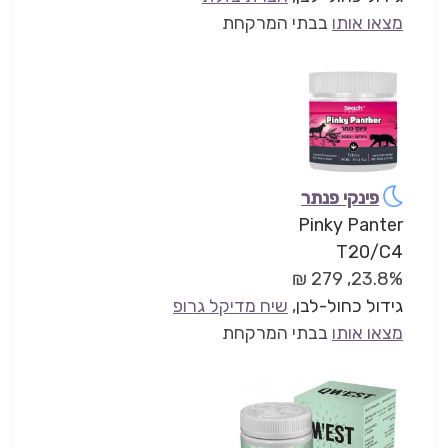
מצאו אותו
בבתי המרקחת
פינקי פנתר
Pinky Panter
T20/C4
23.8%, 279 ₪
גידול כחול-לבן
,
שיח מדיקל גרופ
מצאו אותו
בבתי המרקחת