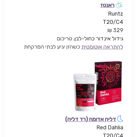
ראנטז
Runtz
T20/C4
329 ₪
גידול אינדור כחול-לבן
, טריכום
להתראה אוטומטית
כשהזן יגיע לבתי המרקחת
דליה אדומה (רד דליה)
Red Dahlia
T20/C4