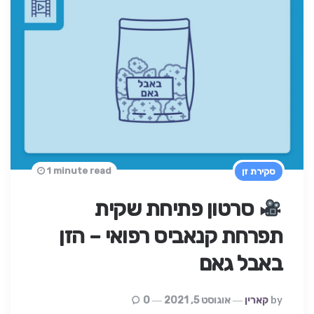
1 minute read
סקירת זן
סרטון פתיחת שקית
תפרחת קנאביס רפואי – הזן
באבל גאם
Posted
By
קארין
אוגוסט 5, 2021
0
By