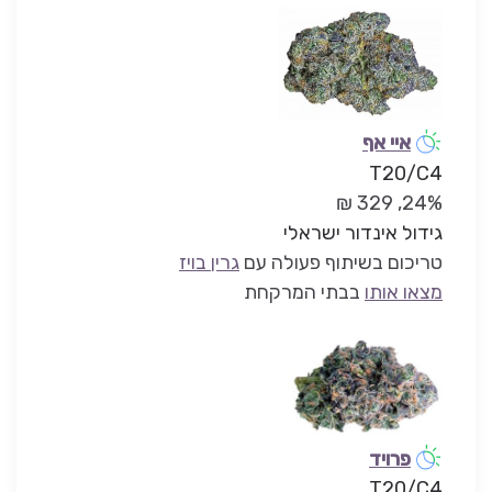
איי אף
T20/C4
24%, 329 ₪
גידול אינדור ישראלי
טריכום בשיתוף פעולה עם
גרין בויז
מצאו אותו
בבתי המרקחת
פרויד
T20/C4