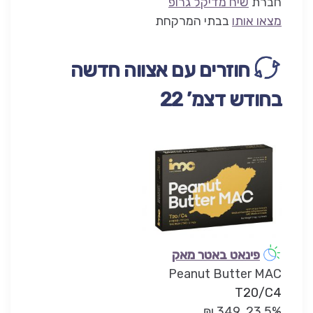
חברת
שיח מדיקל גרופ
מצאו אותו
בבתי המרקחת
חוזרים עם אצווה חדשה
בחודש דצמ’ 22
פינאט באטר מאק
Peanut Butter MAC
T20/C4
23.5%, 349 ₪