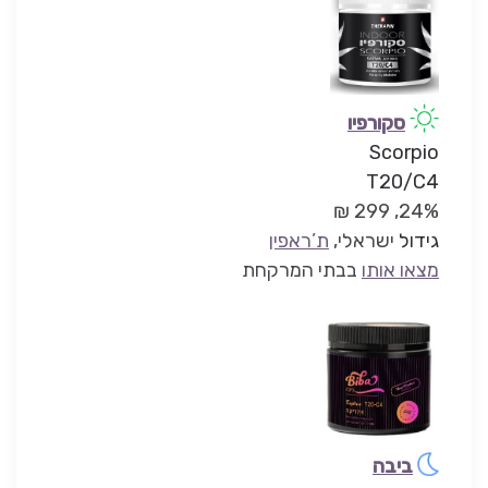
סקורפיו
Scorpio
T20/C4
24%, 299 ₪
גידול
ישראלי,
ת’ראפין
מצאו אותו
בבתי המרקחת
ביבה