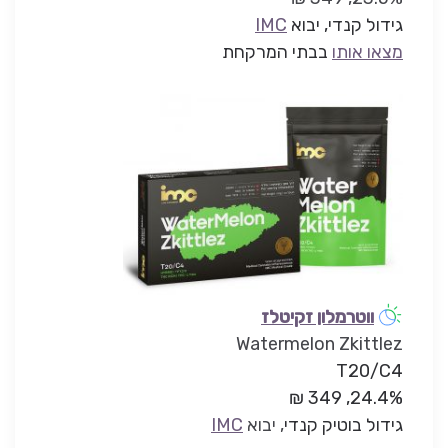
גידול קנדי, יבוא
IMC
מצאו אותו
בבתי המרקחת
ווטרמלון זקיטלז
Watermelon Zkittlez
T20/C4
24.4%, 349 ₪
גידול בוטיק קנדי
, יבוא
IMC