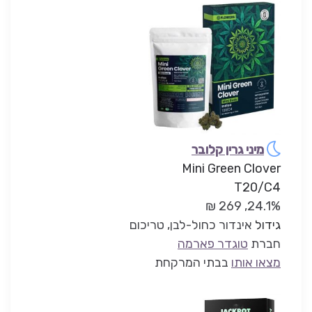
מיני גרין קלובר
Mini Green Clover
T20/C4
24.1%, 269 ₪
גידול
אינדור כחול-לבן, טריכום
חברת
טוגדר פארמה
מצאו אותו
בבתי המרקחת