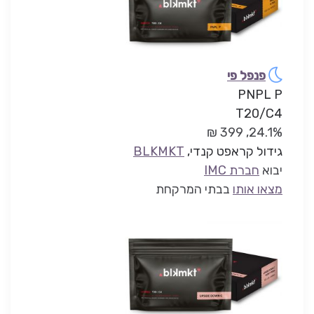
פנפל פי
PNPL P
T20/C4
24.1%, 399 ₪
גידול קראפט קנדי,
BLKMKT
יבוא
חברת IMC
מצאו אותו
בבתי המרקחת