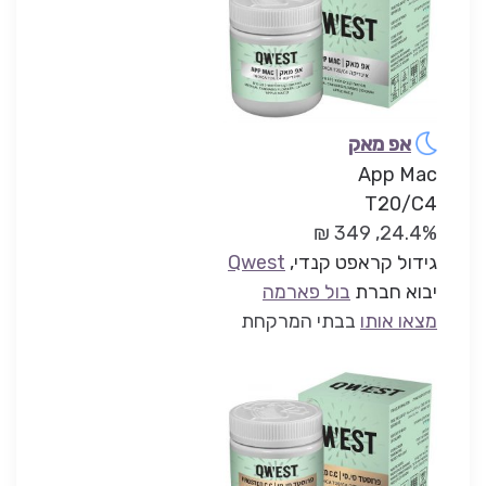
אפ מאק
App Mac
T20/C4
24.4%, 349 ₪
גידול קראפט קנדי,
Qwest
יבוא חברת
בול פארמה
מצאו אותו
בבתי המרקחת