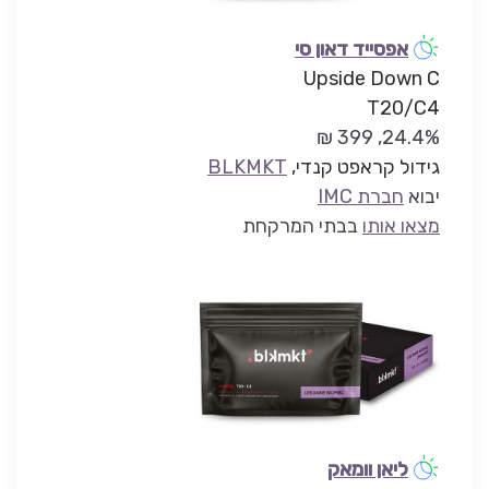
אפסייד דאון סי
Upside Down C
T20/C4
24.4%, 399 ₪
גידול קראפט קנדי,
BLKMKT
יבוא
חברת IMC
מצאו אותו
בבתי המרקחת
ליאן וומאק