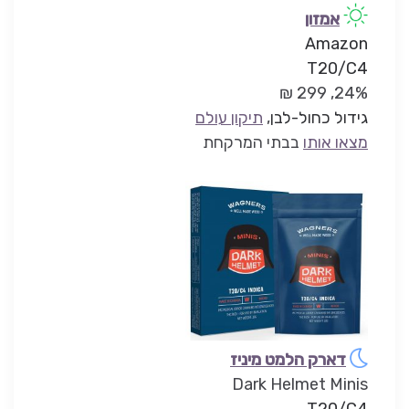
אמזון
Amazon
T20/C4
24%, 299 ₪
גידול כחול-לבן
,
תיקון עולם
מצאו אותו
בבתי המרקחת
דארק הלמט מיניז
Dark Helmet Minis
T20/C4