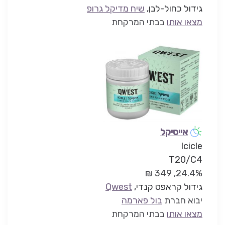
גידול כחול-לבן
,
שיח מדיקל גרופ
מצאו אותו
בבתי המרקחת
אייסיקל
Icicle
T20/C4
24.4%, 349 ₪
גידול קראפט קנדי,
Qwest
יבוא חברת
בול פארמה
מצאו אותו
בבתי המרקחת