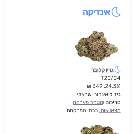
אינדיקה
גרין קלובר
T20/C4
24.3%, 349 ₪
גידול אינדור ישראלי
טריכום ו
טוגדר פארמה
מצאו אותו
בבתי המרקחת