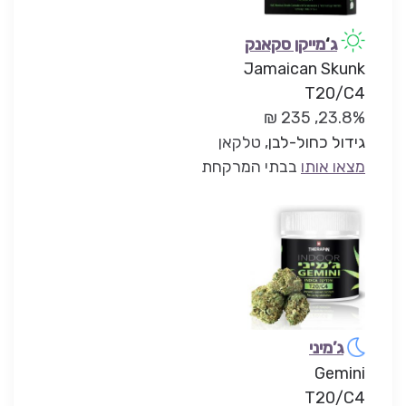
ג
‘
מייקן סקאנק
Jamaican Skunk
T20/C4
23.8%, 235 ₪
גידול כחול-לבן
, טלקאן
מצאו אותו
בבתי המרקחת
ג’מיני
Gemini
T20/C4