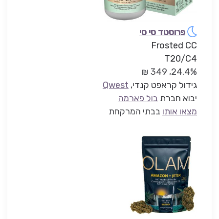
פרוסטד סי סי
Frosted CC
T20/C4
24.4%, 349 ₪
גידול קראפט קנדי,
Qwest
יבוא חברת
בול פארמה
מצאו אותו
בבתי המרקחת