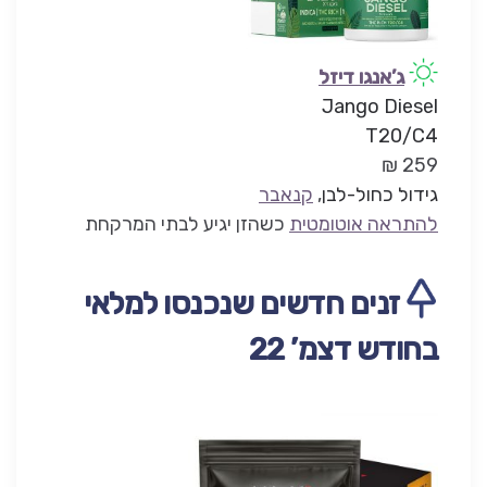
ג’אנגו דיזל
Jango Diesel
T20/C4
259 ₪
גידול כחול-לבן
,
קנאבר
להתראה אוטומטית
כשהזן יגיע לבתי המרקחת
זנים חדשים שנכנסו למלאי
בחודש דצמ’ 22