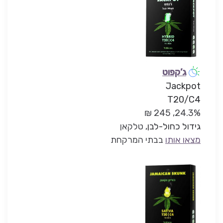
ג’קפוט
Jackpot
T20/C4
24.3%, 245 ₪
גידול כחול-לבן
, טלקאן
מצאו אותו
בבתי המרקחת