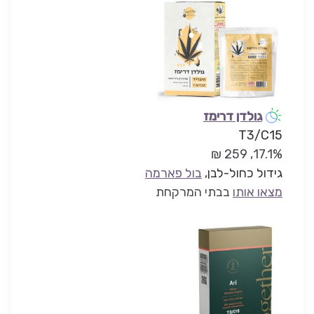
גולדן דרימז
T3/C15
17.1%, 259 ₪
גידול כחול-לבן
,
בול פארמה
מצאו אותו
בבתי המרקחת