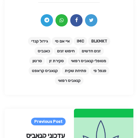
BLKMKT
IMC
איי אם סי
גידול קנדי
זנים חדשים
חיפוש זנים
כאנביס
מטופלי קנאביס רפואי
סקירת זן
סרטון
פנפל פי
פתיחת שקית
קנאביס קראפט
קנאביס רפואי
Pos
navigatio
Previous Post
עדכוני קנאביס