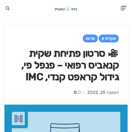
earch
Men
סקירת זן
סרטון
סרטון פתיחת שקית
קנאביס רפואי – פנפל פי,
גידול קראפט קנדי, IMC
דצמבר 25, 2022
0