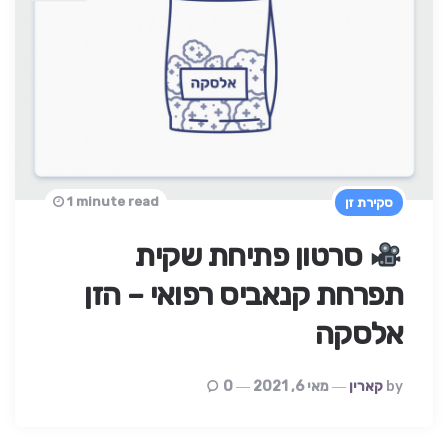
1 minute read
סקירת זן
סרטון פתיחת שקית
תפרחת קנאביס רפואי – הזן
אלסקה
Posted
By
קארין
מאי 6, 2021
0
By