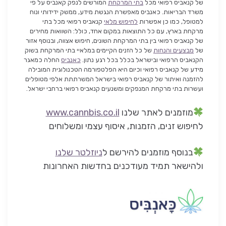
של קנאביס רפואי מכל
בתי המרקחת
המורשים לנפק קאנביס על פי
משרד הבריאות. כאנביס מאפשרת הנגשת מידע, ממשק ידידותי ונוח
למטופל, כמו כן אפשרות
לחיפוש מלאי
קנאביס רפואי מכל בתי
מרקחת בארץ, עם כל התוצאות במקום אחד, כולל: השוואות מחירים
של קנאביס רפואי בין בתי המרקחת השונים, חיפוש אצווה, ובנוסף אזור
של
מבצעים והנחות
של כל הזנים הקיימים במלאיי בתי המרקחת בשוק
הקנאביס הרפואי ובישראל בכלל בכל רגע נתון.
כאנביס
החלה כמאגר
מידע של קנאביס רפואי וכיום היא הפלטפורמה הטכנולוגית המובילה
להזמנה ואיתור של קנאביס רפואי בישראל המשרתתת אלפי מטופלים
ועשרות בתי מרקחת המנפקים ומשנעים קנאביס רפואי ברחבי ישראל.
מוזמנים לאתר שלנו
www.cannbis.co.il
לחיפוש זנים, הזמנות, איסוף עצמי ומשלוחים
בנוסף מוזמנים להירשם ל
ניוזלטר שלנו
ולהישאר תמיד מעודכנים בחדשות האחרונות