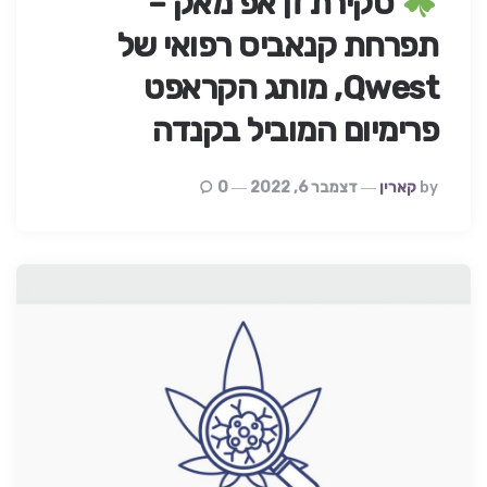
סקירת זן אפ מאק –
תפרחת קנאביס רפואי של
Qwest, מותג הקראפט
פרימיום המוביל בקנדה
Posted
By
קארין
דצמבר 6, 2022
0
By