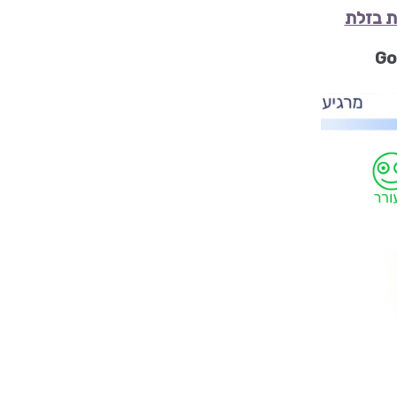
 בזלת
Go