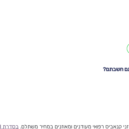
תם חשבתם?
ני קנאביס רפואי מעודנים ומאוזנים במחיר משתלם.
בסדרת Tropical של חברת בזלת