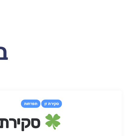
סקירת זן
תפרחות
סקירת ת