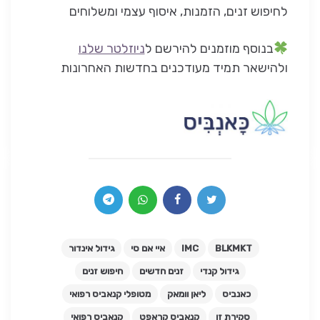
לחיפוש זנים, הזמנות, איסוף עצמי ומשלוחים
בנוסף מוזמנים להירשם ל
ניוזלטר שלנו
ולהישאר תמיד מעודכנים בחדשות האחרונות
BLKMKT
IMC
איי אם סי
גידול אינדור
גידול קנדי
זנים חדשים
חיפוש זנים
כאנביס
ליאן וומאק
מטופלי קנאביס רפואי
סקירת זן
קנאביס קראפט
קנאביס רפואי