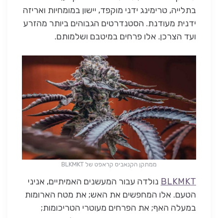
בתלייה, טרימינג ידני מוקפד, יישון במומחיות ואריזה
ידנית מעודנת. הסטנדרטים הגבוהים ביותר מהזרע
ועד הצרכן. אלו פרחים במיטבם ושלמותם.
ממתקן הקנאביס קראפט של BLKMKT
BLKMKT
נולדה עבור המעשנים האמיתיים, אניני
הטעם. אלו המחפשים את האש; את מטח הארומות
במעלה האף; את הפרחים מעוטרי הטריכומות;