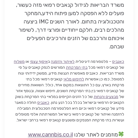
משרד הבריאות לגידול קנאביס רפואי מזה כעשור,
פועלים ללא הפסקה למען פיתוח הידע,המחקר
והטכנולוגיה בתחום. לאורך השנים IMC ביצעה
מהלכים רבים, חלקם ייחודיים ופורצי דרך, לשיפור
איכותם והרכבם של הזנים והרכיבים הפעילים
שבהם.
כאנביס
– פלטפורמה דיגיטלית
לאיתור והזמנה
ב
איסוף עצמי
או
משלוח
של קנאביס רפואי מכל
בתי המרקחת
המורשים לנפק קאנביס על פי
משרד הבריאות. כאנביס מאפשרת הנגשת מידע, ממשק ידידותי ונוח
למטופל, כמו כן אפשרות
לחיפוש מלאי
קנאביס רפואי מכל בתי
מרקחת בארץ, עם כל התוצאות במקום אחד, כולל: השוואות מחירים
של קנאביס רפואי בין בתי המרקחת השונים, חיפוש אצווה, ובנוסף אזור
של
מבצעים והנחות
של כל הזנים הקיימים במלאיי בתי המרקחת בשוק
הקנאביס הרפואי ובישראל בכלל בכל רגע נתון.
כאנביס
החלה כמאגר
מידע של קנאביס רפואי וכיום היא הפלטפורמה הטכנולוגית המובילה
להזמנה ואיתור של קנאביס רפואי בישראל המשרתתת אלפי מטופלים
ועשרות בתי מרקחת המנפקים ומשנעים קנאביס רפואי ברחבי ישראל.
מוזמנים לאתר שלנו
www.cannbis.co.il