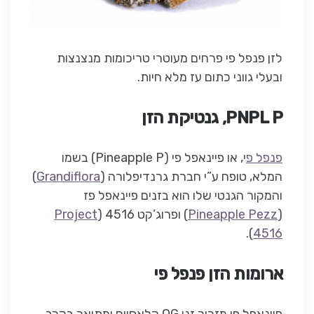
לזן פנפל פי פרחים מעוטרי טריכומות מנצנצות
ובעלי גווני כתום עז מלא חיות.
PNPL P, גנטיקת הזן
פנפל פ
י, או פיינאפל פי (Pineapple P) בשמו
המלא, טופח ע”י חברת גרנדיפלורה (
Grandiflora
)
והמקור הגנטי שלו הוא בזנים פיינאפל פז
(
Pineapple Pezz
) ופרוג’קט 4516 (
Project
).
4516
ארומות הזן פנפל פי
פיינאפל פי מזכיר זני OG קלאסיים ומתואר בקרב