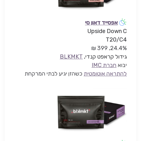
אפסייד דאון סי
Upside Down C
T20/C4
24.4%, 399 ₪
גידול קראפט קנדי,
BLKMKT
יבוא
חברת IMC
להתראה אוטומטית
כשהזן יגיע לבתי המרקחת