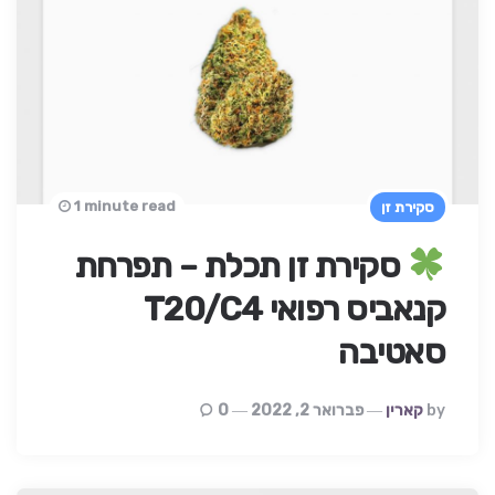
1 minute read
סקירת זן
סקירת זן תכלת – תפרחת
קנאביס רפואי T20/C4
סאטיבה
Posted
By
קארין
פברואר 2, 2022
0
By