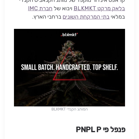
קראפט אינדור מוקפד של מותג הקנאביס הקנדי
בלאק מרקט BLKMKT
ויבוא של
חברת IMC
במלאי
בתי המרקחת השונים
ברחבי הארץ.
המותג הקנדי BLKMKT
פנפל פי PNPL P