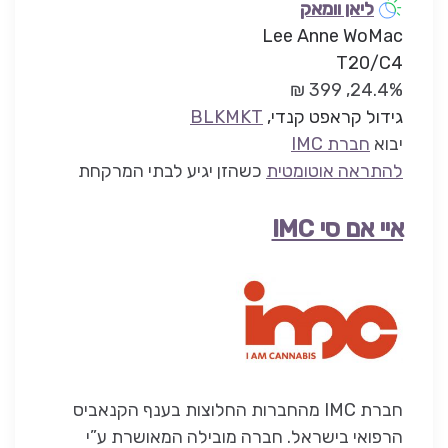
ליאן וומאק
Lee Anne WoMac
T20/C4
24.4%, 399 ₪
גידול קראפט קנדי,
BLKMKT
יבוא
חברת IMC
להתראה אוטומטית
כשהזן יגיע לבתי המרקחת
איי אם סי IMC
חברת IMC מהחברות החלוצות בענף הקנאביס
הרפואי בישראל. חברה מובילה המאושרת ע”י