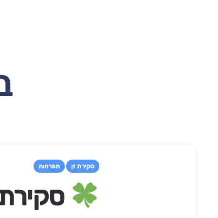
סקירת זן
תפרחות
סקירת 