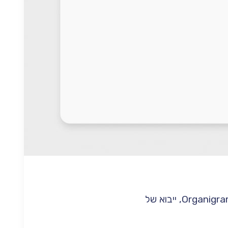
תפרחת קנאביס רפואי מסוג סאטיבה עתיר THC במינון T20/C4 גידול קנדי של חברת Organigram, ייבוא של