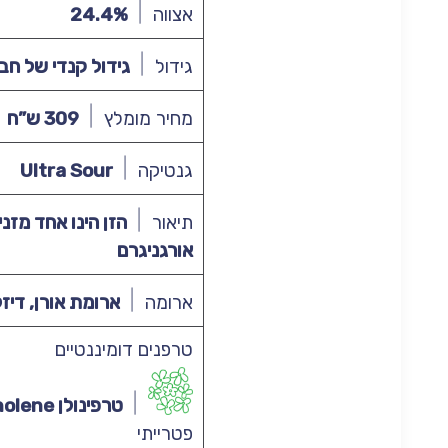
אצווה
24.4%
גידול
גידול קנדי של חברת Organigram, ייבוא של ח
מחיר מומלץ
309 ש”ח
גנטיקה
Ultra Sour
תיאור
הזן הינו אחד מזנ
אורגניגרם
ארומה
ארומת אורן, דיזל
טרפנים דומיננטיים
טרפינולן Terpinolene
פטרייתי