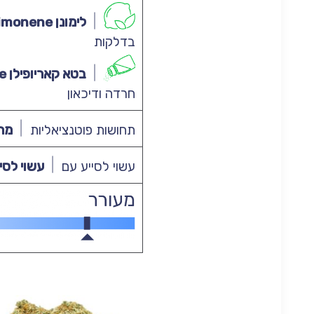
לימונן Limonene
בדלקות
בטא קאריופילן β-Caryophyllene
חרדה ודיכאון
תחושות פוטנציאליות
מרו
עשוי לסייע עם
עשוי לסיי