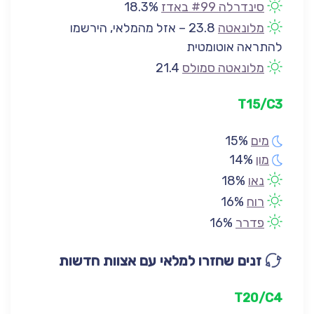
סינדרלה #99 באדז
18.3%
מלונאטה
23.8 – אזל מהמלאי, הירשמו
להתראה אוטומטית
מלונאטה סמולס
21.4
T1
5/C3
מים
15%
מון
14%
נאו
18%
רוח
16%
פדרר
16%
זנים שחזרו
למלאי ע
ם אצוות חדשות
T20/C4