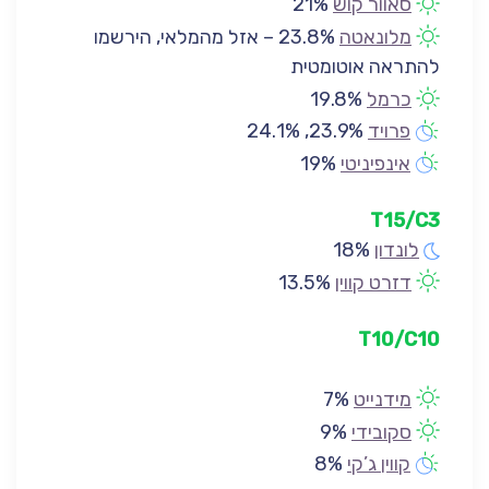
סאוור קוש
21%
מלונאטה
23.8% – אזל מהמלאי, הירשמו
להתראה אוטומטית
כרמל
19.8%
פרויד
23.9%, 24.1%
אינפיניטי
19%
T15
/C3
לונדון
18%
דזרט קווין
13.5%
T10
/C
10
מידנייט
7%
סקובידי
9%
קווין ג’קי
8%