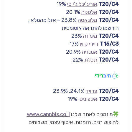
T20/C4
אוריג’ינל ג’י סי
19%
T20/C4
אלסקה
20.1%
T20/C4
מלונאטה
23.8% – אזל מהמלאי,
הירשמו להתראה אוטומטית
T20/C4
מימוזה
23%
T15/C3
דיירי קווין
17%
T20/C4
אמנזיה
20.9%
T20/C4
תכלת
22%
היב
רידי
T20/C4
פרויד
24.1%, 23.9%
T20/C4
אינפיניטי
19%
מוזמנים לאתר שלנו
www.cannbis.co.il
לחיפוש זנים, הזמנות, איסוף עצמי ומשלוחים