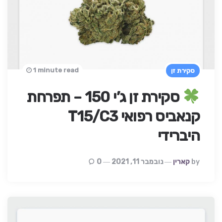
1 minute read
סקירת זן
סקירת זן ג’י 150 – תפרחת
קנאביס רפואי T15/C3
היברידי
Posted
By
קארין
נובמבר 11, 2021
0
By