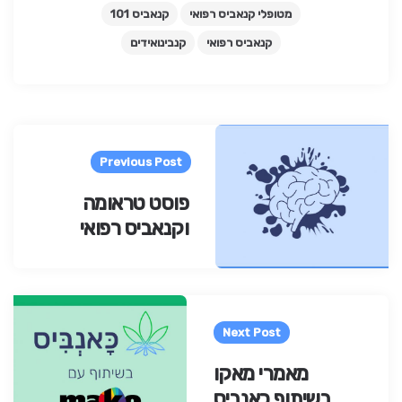
מטופלי קנאביס רפואי
קנאביס 101
קנאביס רפואי
קנבינואידים
Pos
navigatio
Previous Post
פוסט טראומה
וקנאביס רפואי
Next Post
מאמרי מאקו
בשיתוף כאנביס