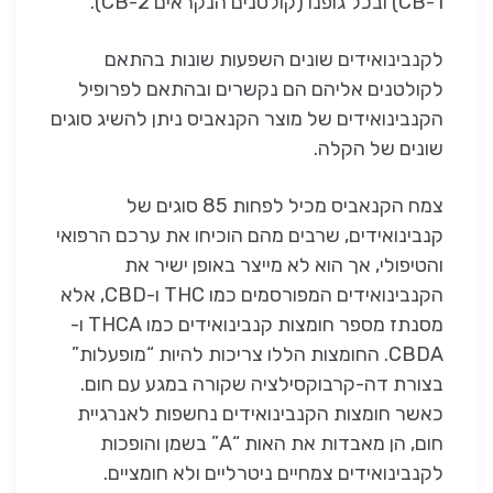
1-CB) ובכל גופנו (קולטנים הנקראים 2-CB).
לקנבינואידים שונים השפעות שונות בהתאם
לקולטנים אליהם הם נקשרים ובהתאם לפרופיל
הקנבינואידים של מוצר הקנאביס ניתן להשיג סוגים
שונים של הקלה.
צמח הקנאביס מכיל לפחות 85 סוגים של
קנבינואידים, שרבים מהם הוכיחו את ערכם הרפואי
והטיפולי, אך הוא לא מייצר באופן ישיר את
הקנבינואידים המפורסמים כמו THC ו-CBD, אלא
מסנתז מספר חומצות קנבינואידים כמו THCA ו-
CBDA. החומצות הללו צריכות להיות “מופעלות”
בצורת דה-קרבוקסילציה שקורה במגע עם חום.
כאשר חומצות הקנבינואידים נחשפות לאנרגיית
חום, הן מאבדות את האות “A” בשמן והופכות
לקנבינואידים צמחיים ניטרליים ולא חומציים.