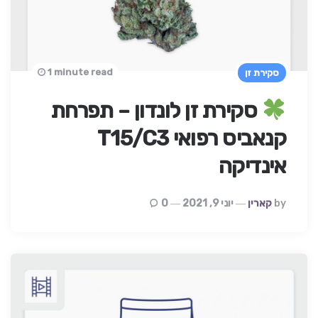
1 minute read
סקירת זן
סקירת זן לונדון – תפרחת
קנאביס רפואי T15/C3
אינדיקה
Posted
By
קארין
יוני 9, 2021
0
By