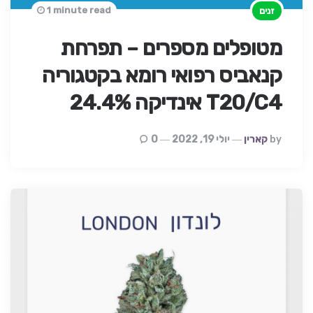
1 minute read
זנים
מטופלים מספרים – תפרחת
קנאביס רפואי רומא בקטגוריה
T20/C4 אינדיקה 24.4%
Posted
By
קארין
יולי 19, 2022
0
By