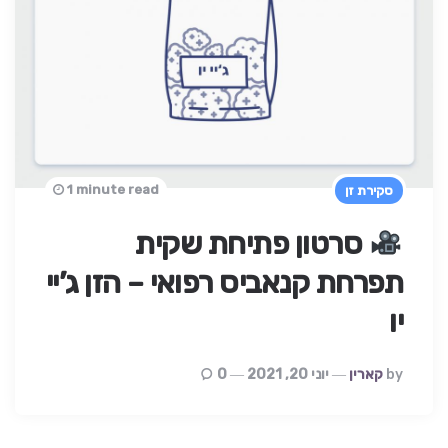
1 minute read
סקירת זן
סרטון פתיחת שקית
תפרחת קנאביס רפואי – הזן ג’יי
יו
Posted
By
קארין
יוני 20, 2021
0
By