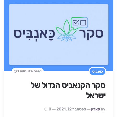
1 minute read
כאנביס
סקר הקנאביס הגדול של
ישראל
Posted
By
קארין
ספטמבר 12, 2021
0
By