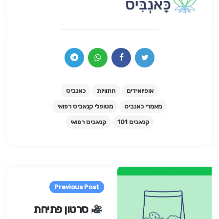
אופיואידים
התוויות
כאנביס
מאמרי כאנביס
מטופלי קנאביס רפואי
קנאביס 101
קנאביס רפואי
Pos
navigatio
Previous Post
סרטון פתיחת