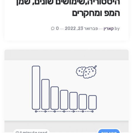
היסטוריה,שימושים שונים, שמן
המפ ומחקרים
Posted
By
קארין
פברואר 23, 2022
0
By
1 minute read