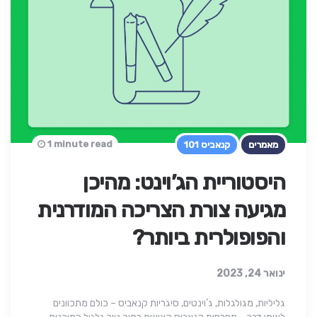
1 minute read
מאמרים
קנאביס 101
היסטוריית הג’וינט: מהיכן
מגיעה צורת הצריכה המודרנית
והפופולרית ביותר?
ינואר 24, 2023
גליליות, מגולגלות, ג’וינטים, סיגריות קנאביס – כולם מתכוונים