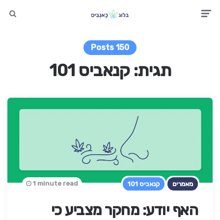
earch
Men
150 Posts
תגית:
קנאביס 101
1 minute read
מאמרים
קנאביס 101
האף יודע: מחקר מצביע כי