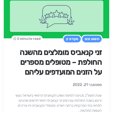
3 minute read
חיפוש זנים
סקירת זן
זני קנאביס מומלצים מהשנה
החולפת – מטופלים מספרים
על הזנים המועדפים עליהם
ספטמבר 21, 2022
שנת תשפ”ב מגיעה לסיומה ושוק הקנאביס הרפואי בישראל געש
ורעש בשנה החולפת עם המון זני קנאביס רפואי חדשים שהגיעו
למלאי בתי המרקחת ברחבי הארץ. מטופלי הקנאביס היו צריכים
לעשות החלטות…