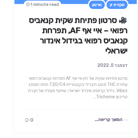
1 minute read
סקירת זן
סרטון
סרטון פתיחת שקית קנאביס
רפואי – איי אף AF, תפרחת
קנאביס רפואי בגידול אינדור
ישראלי
דצמבר 5, 2022
סרטון פתיחת שקית של הזן איי אף AF תפרחת קנאביס רפואי
עתירת THC מסוג היברידי בקטגוריית T20/C4 תחת המותג
Vibez, גידול קראפט אינדור ישראלי, שיתוף פעולה של חברת
טריכום Trichome…
המשך קריאה...
0