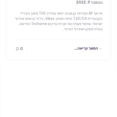
נובמבר 9, 2022
איי אף AF תפרחת קנאביס רפואי עתירת THC מסוג היברידי
בקטגוריית T20/C4 תחת המותג Vibez, גידול קראפט אינדור
ישראלי, שיתוף פעולה של חברת טריכום Trichome החדשה,
בעלת מתקן האינדור הגדול…
המשך קריאה...
0