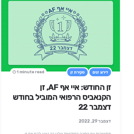
1 minute read
דירוג זנים
סקירת זן
זן החודש: איי אף AF, זן
הקנאביס הרפואי המוביל בחודש
דצמבר 22
דצמבר 29, 2022
ממשיכים עם הפינה החודשית שלנו בה נציג לכם את זן