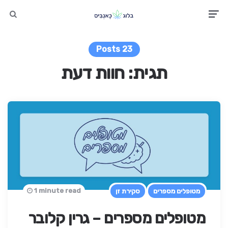
earch
Men
23 Posts
תגית:
חוות דעת
1 minute read
מטופלים מספרים
סקירת זן
מטופלים מספרים – גרין קלובר