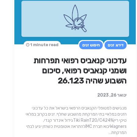
1 minute read
דירוג זנים
חיפוש זנים
עדכוני קנאביס רפואי תפרחות
ושמני קנאביס רפואי, סיכום
השבוע שהיה 26.1.23
ינואר 26, 2023
מנגישים למטופלי הקנאביס הרפואי בישראל את כל עדכוני
הזנים במלאיי בתי המרקחת מהשבוע שחלף. זנים בקרוב במלאי
טיקי רייןTiki RainT20/C424%גידול אינדור קנדי,
Wagnersיבוא חברת IMCלהתראה אוטומטית כשהזן יגיע לבתי
המרקחת…