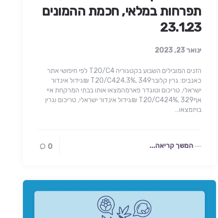
תפרחות במלאי, חכמת ההמונים
23.1.23
ינואר 23, 2023
הזנים המובילים השבוע בקטגוריה T20/C4 לפי חיפושי אתר
כאנביס: גרין קלוברT20/C424.3%, 349 ₪גידול אינדור
ישראלי, טריכום וטוגדר פארמהמצאו אותו בבתי המרקחת איי
אףT20/C424%, 329 ₪גידול אינדור ישראלי, טריכום וגרין
בויזמצאו…
המשך קריאה...
0