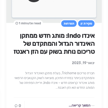
1 minute read
סקירת זן
תפרחות
אינדו Indo: מותג חדש ממתקן
האינדור הגדול והמתקדם של
טריכום נוחת בשוק עם הזן ראנטז
ינואר 19, 2023
חברת טריכום Trichome, בעלת מתקן האינדור הגדול
והמתקדם ביותר במזרח התיכון, מוציאה לשוק הקנאביס הרפואי
מותג אינדור קראפט חדש – אינדו Indo, ויריית הפתיחה של
המותג החדש הוא הזן ראנטז…
המשך קריאה...
0