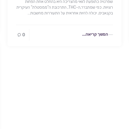
שפרנויה כתופעת לוואי מהצריכה היא בהחלט אחת הפחות
רצויות. כפי שמתברר,ה-THC, התרכובת ה”ממסטלת” העיקרית
בקנאביס, יכולה להיות אחראית על התעוררות מחשבות…
המשך קריאה...
0