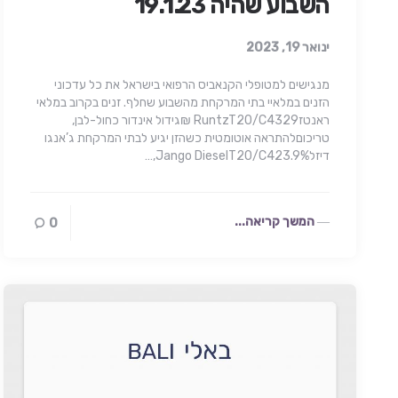
השבוע שהיה 19.1.23
ינואר 19, 2023
מנגישים למטופלי הקנאביס הרפואי בישראל את כל עדכוני
הזנים במלאיי בתי המרקחת מהשבוע שחלף. זנים בקרוב במלאי
ראנטזRuntzT20/C4329 ₪גידול אינדור כחול-לבן,
טריכוםלהתראה אוטומטית כשהזן יגיע לבתי המרקחת ג’אנגו
דיזלJango DieselT20/C423.9%,…
המשך קריאה...
0