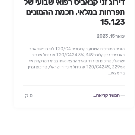
דירוג זני קנאביס רפואי שבועי של
תפרחות במלאי, חכמת ההמונים
15.1.23
ינואר 15, 2023
הזנים המובילים השבוע בקטגוריה T20/C4 לפי חיפושי אתר
כאנביס: גרין קלוברT20/C424.3%, 349 ₪גידול אינדור
ישראלי, טריכום וטוגדר פארמהמצאו אותו בבתי המרקחת איי
אףT20/C424%, 329 ₪גידול אינדור ישראלי, טריכום וגרין
בויזמצאו…
המשך קריאה...
0