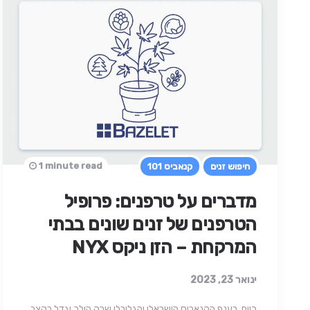
1 minute read
חיפוש זנים
קנאביס 101
מדברים על טרפנים: פרופיל
הטרפנים של זנים שונים בבתי
המרקחת – הזן ניקס NYX
ינואר 23, 2023
כיום, בענף הקנאביס הישראלי והגלובלי שרק הולך וגדל בקצב