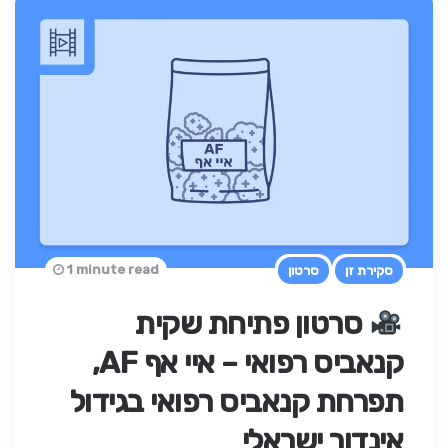
1 minute read
סקירת זן
סרטון
סרטון פתיחת שקית
קנאביס רפואי – איי אף AF,
תפרחת קנאביס רפואי בגידול
אינדור ישראלי