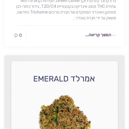
גרין קלובר (תלתן ירוק) Green Clover, תפרחת קנאביס רפואי
עתירת THC מסוג אינדיקה בקטגוריית T20/C4, גידול כחול-לבן
ממתקן האינדור המתקדם של חברת טריכום Trichome החדשה,
משווק על ידי חברת טוגדר…
המשך קריאה...
0