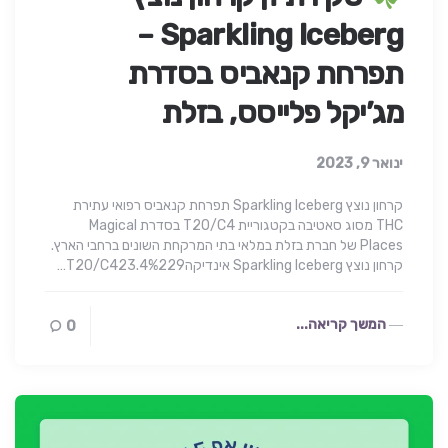
Sparkling Iceberg –
תפרחת קנאביס בסדרת
מג’יקל פלייסס, בזלת
ינואר 9, 2023
קרחון נוצץ Sparkling Iceberg תפרחת קנאביס רפואי עתירת
THC מסוג סאטיבה בקטגוריית T20/C4 בסדרת Magical
Places של חברת בזלת במלאי בתי המרקחת השונים ברחבי הארץ.
קרחון נוצץ Sparkling Iceberg אינדיקהT20/C423.4%229…
המשך קריאה...
0