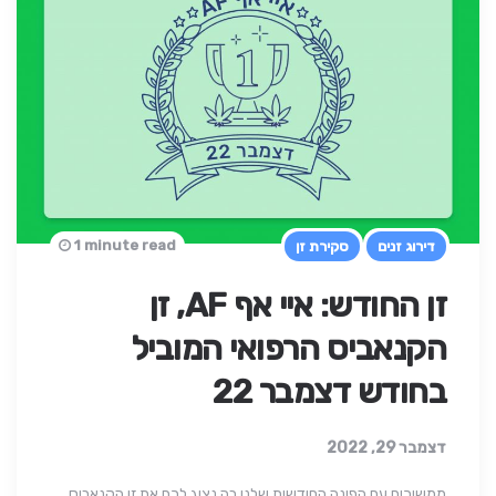
1 minute read
דירוג זנים
סקירת זן
זן החודש: איי אף AF, זן
הקנאביס הרפואי המוביל
בחודש דצמבר 22
דצמבר 29, 2022
ממשיכים עם הפינה החודשית שלנו בה נציג לכם את זן הקנאביס