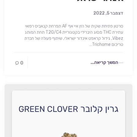
דצמבר 5, 2022
סרטון פתיחת שקית של הזן איי אף AF תפרחת קנאביס רפואי
עתירת THC מסוג היברידי בקטגוריית T20/C4 תחת המותג
Vibez, גידול קראפט אינדור ישראלי, שיתוף פעולה של חברת
טריכום Trichome…
המשך קריאה...
0