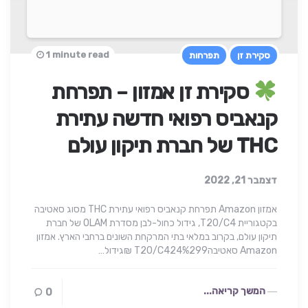
1 minute read
סקירת זן
תפרחות
סקירת זן אמזון – תפרחת
קנאביס רפואי חדשה עתירת
THC של חברת תיקון עולם
דצמבר 21, 2022
אמזון Amazon תפרחת קנאביס רפואי עתירת THC מסוג סאטיבה
בקטגוריית T20/C4, גידול כחול-לבן מסדרת OLAM של חברת
תיקון עולם, בקרוב במלאי בתי המרקחת השונים ברחבי הארץ. אמזון
Amazon סאטיבהT20/C424%299 ₪גידול…
המשך קריאה...
0