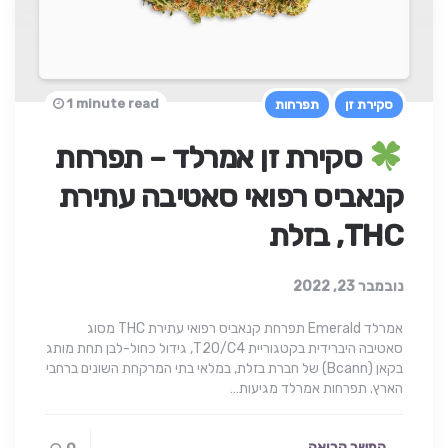
1 minute read
סקירת זן
תפרחות
סקירת זן אמרלד – תפרחת
קנאביס רפואי סאטיבה עתירת
THC, בזלת
נובמבר 23, 2022
אמרלד Emerald תפרחת קנאביס רפואי עתירת THC מסוג
סאטיבה היברידית בקטגוריית T20/C4, גידול כחול-לבן תחת מותג
בקאן (Bcann) של חברת בזלת, במלאי בתי המרקחת השונים ברחבי
הארץ. תפרחות אמרלד מגיעות…
המשך קריאה...