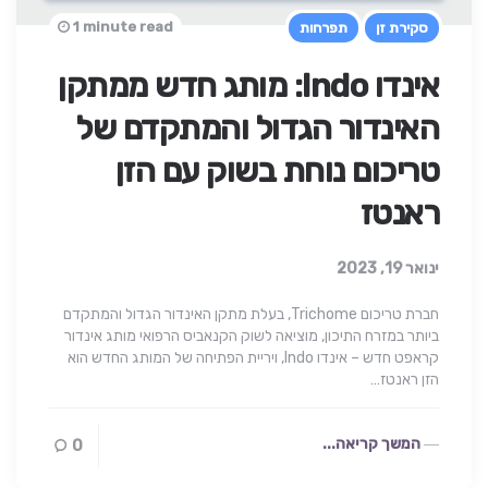
1 minute read
סקירת זן
תפרחות
אינדו Indo: מותג חדש ממתקן
האינדור הגדול והמתקדם של
טריכום נוחת בשוק עם הזן
ראנטז
ינואר 19, 2023
חברת טריכום Trichome, בעלת מתקן האינדור הגדול והמתקדם
ביותר במזרח התיכון, מוציאה לשוק הקנאביס הרפואי מותג אינדור
קראפט חדש – אינדו Indo, ויריית הפתיחה של המותג החדש הוא
הזן ראנטז…
המשך קריאה...
0