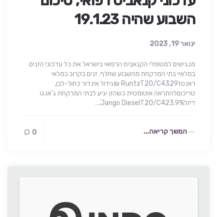
עדכוני קנאביס רפואי, סיכום
השבוע שהיה 19.1.23
ינואר 19, 2023
מנגישים למטופלי הקנאביס הרפואי בישראל את כל עדכוני הזנים
במלאיי בתי המרקחת מהשבוע שחלף. זנים בקרוב במלאי
ראנטזRuntzT20/C4329 ₪גידול אינדור כחול-לבן,
טריכוםלהתראה אוטומטית כשהזן יגיע לבתי המרקחת ג’אנגו
דיזלJango DieselT20/C423.9%,…
המשך קריאה...
0