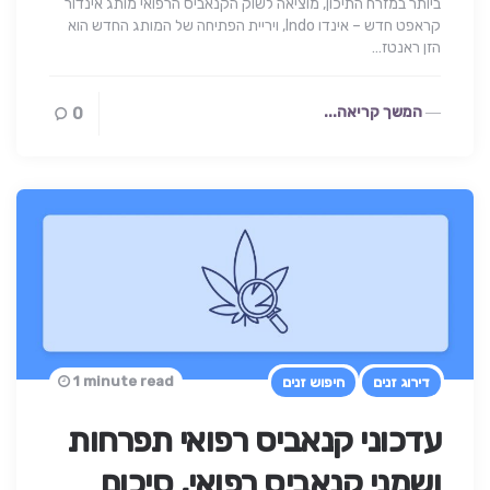
ביותר במזרח התיכון, מוציאה לשוק הקנאביס הרפואי מותג אינדור
קראפט חדש – אינדו Indo, ויריית הפתיחה של המותג החדש הוא
הזן ראנטז…
המשך קריאה...
0
1 minute read
דירוג זנים
חיפוש זנים
עדכוני קנאביס רפואי תפרחות
ושמני קנאביס רפואי, סיכום