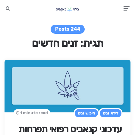
earch
Men
244 Posts
תגית:
זנים חדשים
1 minute read
דירוג זנים
חיפוש זנים
עדכוני קנאביס רפואי תפרחות