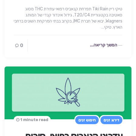
טיקי ריין Tiki Rain תפרחת קנאביס רפואי עתירת THC מסוג
סאטיבה בקטגוריית T20/C4, גידול אינדור קנדי של המותג
Wagners, יבוא של חברת IMC, בקרוב בבתי המרקחת השונים ברחבי
הארץ. טיקי…
המשך קריאה...
0
1 minute read
דירוג זנים
חיפוש זנים