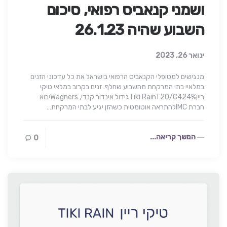
ושמני קנאביס רפואי, סיכום
השבוע שהיה 26.1.23
ינואר 26, 2023
מנגישים למטופלי הקנאביס הרפואי בישראל את כל עדכוני הזנים
במלאיי בתי המרקחת מהשבוע שחלף. זנים בקרוב במלאי טיקי
רייןTiki RainT20/C424%גידול אינדור קנדי, Wagnersיבוא
חברת IMCלהתראה אוטומטית כשהזן יגיע לבתי המרקחת…
המשך קריאה...
0