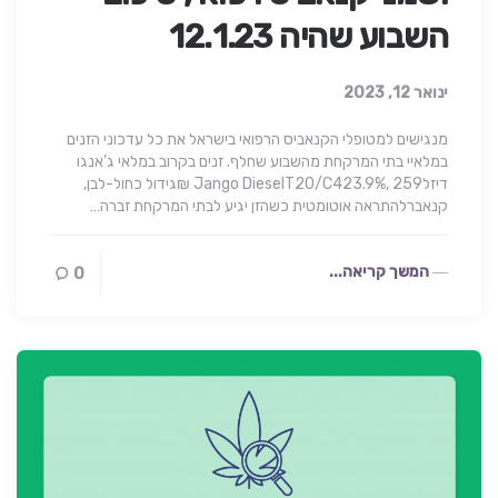
השבוע שהיה 12.1.23
ינואר 12, 2023
מנגישים למטופלי הקנאביס הרפואי בישראל את כל עדכוני הזנים
במלאיי בתי המרקחת מהשבוע שחלף. זנים בקרוב במלאי ג’אנגו
דיזלJango DieselT20/C423.9%, 259 ₪גידול כחול-לבן,
קנאברלהתראה אוטומטית כשהזן יגיע לבתי המרקחת זברה…
המשך קריאה...
0