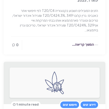
ינואר 1, 2023
הזנים המובילים השבוע בקטגוריה T20/C4 לפי חיפושי אתר
כאנביס: גרין קלוברT20/C424.3%, 349 ₪גידול אינדור ישראלי,
טריכום וטוגדר פארמהמצאו אותו בבתי המרקחת איי
אףT20/C424%, 329 ₪גידול אינדור ישראלי, טריכום וגרין
בויזמצאו…
המשך קריאה...
0
1 minute read
דירוג זנים
חיפוש זנים