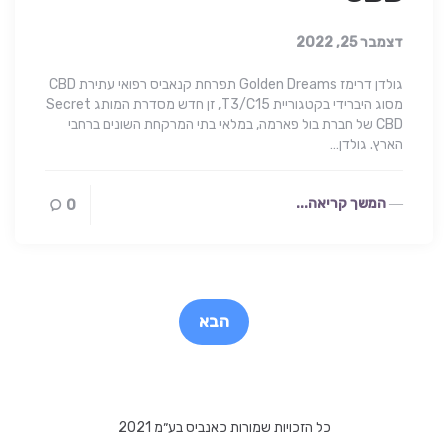
דצמבר 25, 2022
גולדן דרימז Golden Dreams תפרחת קנאביס רפואי עתירת CBD
מסוג היברידי בקטגוריית T3/C15, זן חדש מסדרת המותג Secret
CBD של חברת בול פארמה, במלאי בתי המרקחת השונים ברחבי
הארץ. גולדן…
המשך קריאה...
0
Post
paginatio
הבא
כל הזכויות שמורות כאנביס בע״מ 2021