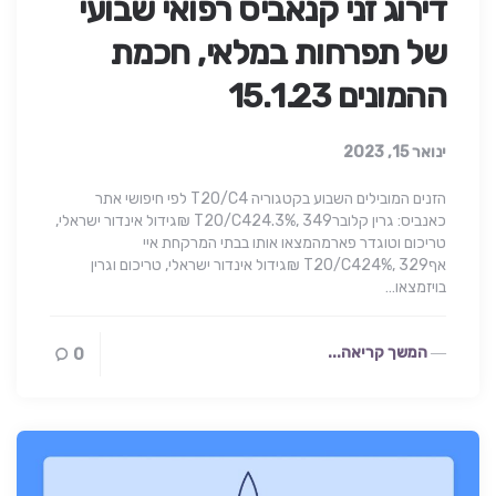
דירוג זני קנאביס רפואי שבועי
של תפרחות במלאי, חכמת
ההמונים 15.1.23
ינואר 15, 2023
הזנים המובילים השבוע בקטגוריה T20/C4 לפי חיפושי אתר
כאנביס: גרין קלוברT20/C424.3%, 349 ₪גידול אינדור ישראלי,
טריכום וטוגדר פארמהמצאו אותו בבתי המרקחת איי
אףT20/C424%, 329 ₪גידול אינדור ישראלי, טריכום וגרין
בויזמצאו…
המשך קריאה...
0