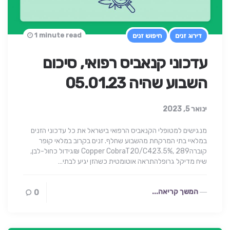
1 minute read
דירוג זנים
חיפוש זנים
עדכוני קנאביס רפואי, סיכום
השבוע שהיה 05.01.23
ינואר 5, 2023
מנגישים למטופלי הקנאביס הרפואי בישראל את כל עדכוני הזנים
במלאיי בתי המרקחת מהשבוע שחלף. זנים בקרוב במלאי קופר
קוברהCopper CobraT20/C423.5%, 289 ₪גידול כחול-לבן,
שיח מדיקל גרופלהתראה אוטומטית כשהזן יגיע לבתי…
המשך קריאה...
0