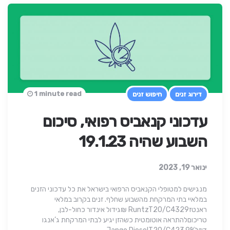
1 minute read
דירוג זנים
חיפוש זנים
עדכוני קנאביס רפואי, סיכום
השבוע שהיה 19.1.23
ינואר 19, 2023
מנגישים למטופלי הקנאביס הרפואי בישראל את כל עדכוני הזנים
במלאיי בתי המרקחת מהשבוע שחלף. זנים בקרוב במלאי
ראנטזRuntzT20/C4329 ₪גידול אינדור כחול-לבן,
טריכוםלהתראה אוטומטית כשהזן יגיע לבתי המרקחת ג’אנגו