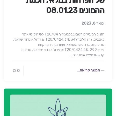
של תפרחות במלאי, חכמת
ההמונים 08.01.23
ינואר 8, 2023
הזנים המובילים השבוע בקטגוריה T20/C4 לפי חיפושי אתר
כאנביס: גרין קלוברT20/C424.3%, 349 ₪גידול אינדור ישראלי,
טריכום וטוגדר פארמהמצאו אותו בבתי המרקחת
פרוידT20/C424.4%, 299 ₪גידול אינדור ישראלי, טריכום,
קנאשורמצאו אותו בבתי…
המשך קריאה...
0