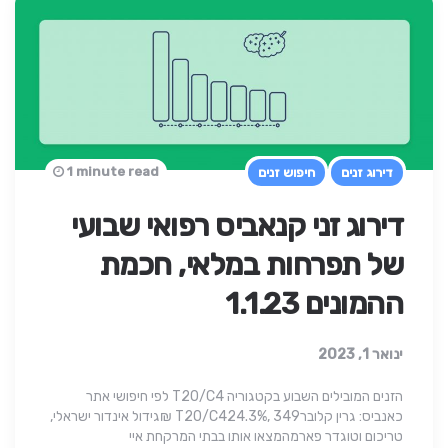
1 minute read
דירוג זנים
חיפוש זנים
דירוג זני קנאביס רפואי שבועי
של תפרחות במלאי, חכמת
ההמונים 1.1.23
ינואר 1, 2023
הזנים המובילים השבוע בקטגוריה T20/C4 לפי חיפושי אתר
כאנביס: גרין קלוברT20/C424.3%, 349 ₪גידול אינדור ישראלי,
טריכום וטוגדר פארמהמצאו אותו בבתי המרקחת איי