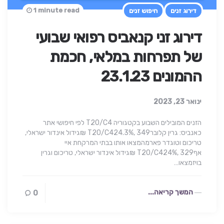
1 minute read
דירוג זנים
חיפוש זנים
דירוג זני קנאביס רפואי שבועי
של תפרחות במלאי, חכמת
ההמונים 23.1.23
ינואר 23, 2023
הזנים המובילים השבוע בקטגוריה T20/C4 לפי חיפושי אתר
כאנביס: גרין קלוברT20/C424.3%, 349 ₪גידול אינדור ישראלי,
טריכום וטוגדר פארמהמצאו אותו בבתי המרקחת איי
אףT20/C424%, 329 ₪גידול אינדור ישראלי, טריכום וגרין
בויזמצאו…
המשך קריאה...
0