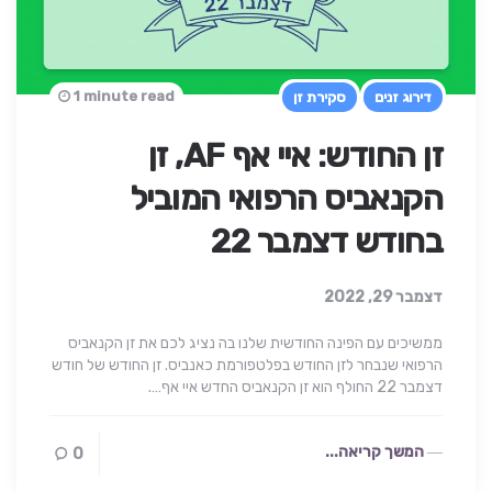
1 minute read
דירוג זנים
סקירת זן
זן החודש: איי אף AF, זן
הקנאביס הרפואי המוביל
בחודש דצמבר 22
דצמבר 29, 2022
ממשיכים עם הפינה החודשית שלנו בה נציג לכם את זן הקנאביס
הרפואי שנבחר לזן החודש בפלטפורמת כאנביס. זן החודש של חודש
דצמבר 22 החולף הוא זן הקנאביס החדש איי אף….
המשך קריאה...
0