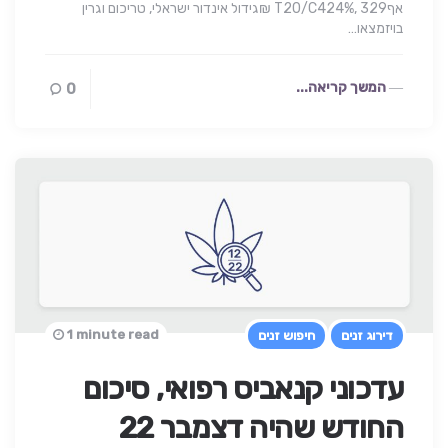
אףT20/C424%, 329 ₪גידול אינדור ישראלי, טריכום וגרין
בויזמצאו…
המשך קריאה...
0
1 minute read
דירוג זנים
חיפוש זנים
עדכוני קנאביס רפואי, סיכום
החודש שהיה דצמבר 22