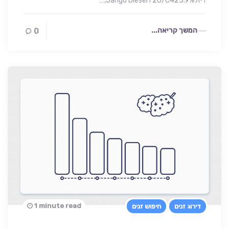
דיזלJango DieselT20/C423.9%,…
המשך קריאה...
0
1 minute read
דירוג זנים
חיפוש זנים