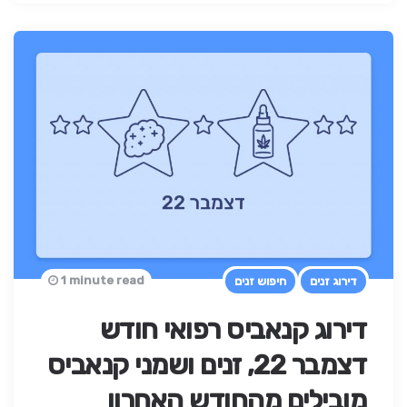
1 minute read
דירוג זנים
חיפוש זנים
דירוג קנאביס רפואי חודש
דצמבר 22, זנים ושמני קנאביס
מובילים מהחודש האחרון