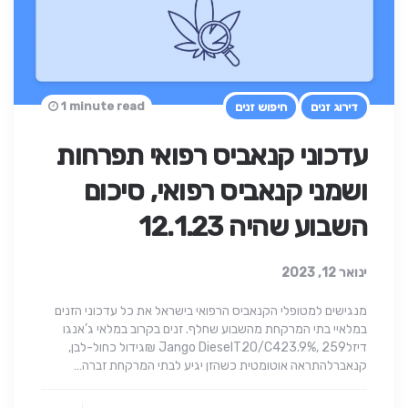
1 minute read
דירוג זנים
חיפוש זנים
עדכוני קנאביס רפואי תפרחות
ושמני קנאביס רפואי, סיכום
השבוע שהיה 12.1.23
ינואר 12, 2023
מנגישים למטופלי הקנאביס הרפואי בישראל את כל עדכוני הזנים
במלאיי בתי המרקחת מהשבוע שחלף. זנים בקרוב במלאי ג’אנגו
דיזלJango DieselT20/C423.9%, 259 ₪גידול כחול-לבן,
קנאברלהתראה אוטומטית כשהזן יגיע לבתי המרקחת זברה…