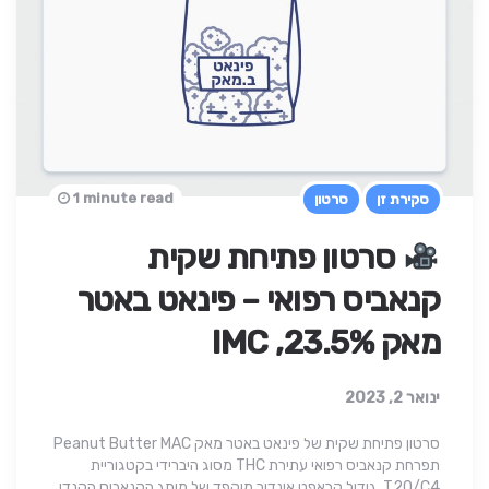
1 minute read
סקירת זן
סרטון
סרטון פתיחת שקית
קנאביס רפואי – פינאט באטר
מאק 23.5%, IMC
ינואר 2, 2023
סרטון פתיחת שקית של פינאט באטר מאק Peanut Butter MAC
תפרחת קנאביס רפואי עתירת THC מסוג היברידי בקטגוריית
T20/C4, גידול קראפט אינדור מוקפד של מותג הקנאביס הקנדי