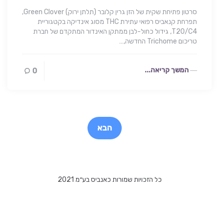
סרטון פתיחת שקית של הזן גרין קלובר (תלתן ירוק) Green Clover,
תפרחת קנאביס רפואי עתירת THC מסוג אינדיקה בקטגוריית
T20/C4, גידול כחול-לבן ממתקן האינדור המתקדם של חברת
טריכום Trichome החדשה,…
המשך קריאה...
0
Post
paginatio
הבא
כל הזכויות שמורות כאנביס בע״מ 2021