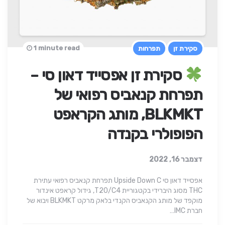
1 minute read
סקירת זן
תפרחות
סקירת זן אפסייד דאון סי –
תפרחת קנאביס רפואי של
BLKMKT, מותג הקראפט
הפופולרי בקנדה
דצמבר 16, 2022
אפסייד דאון סי Upside Down C תפרחת קנאביס רפואי עתירת
THC מסוג היברידי בקטגוריית T20/C4, גידול קראפט אינדור
מוקפד של מותג הקנאביס הקנדי בלאק מרקט BLKMKT ויבוא של
חברת IMC…