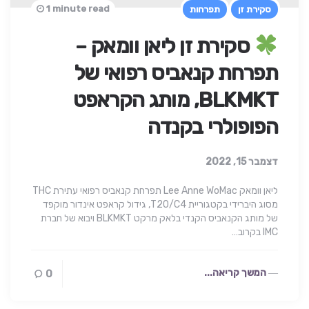
1 minute read
סקירת זן
תפרחות
סקירת זן ליאן וומאק –
תפרחת קנאביס רפואי של
BLKMKT, מותג הקראפט
הפופולרי בקנדה
דצמבר 15, 2022
ליאן וומאק Lee Anne WoMac תפרחת קנאביס רפואי עתירת THC
מסוג היברידי בקטגוריית T20/C4, גידול קראפט אינדור מוקפד
של מותג הקנאביס הקנדי בלאק מרקט BLKMKT ויבוא של חברת
IMC בקרוב…
המשך קריאה...
0