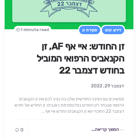
1 minute read
דירוג זנים
סקירת זן
זן החודש: איי אף AF, זן
הקנאביס הרפואי המוביל
בחודש דצמבר 22
דצמבר 29, 2022
ממשיכים עם הפינה החודשית שלנו בה נציג לכם את זן הקנאביס
הרפואי שנבחר לזן החודש בפלטפורמת כאנביס. זן החודש של חודש
דצמבר 22 החולף הוא זן הקנאביס החדש איי אף….
המשך קריאה...
0