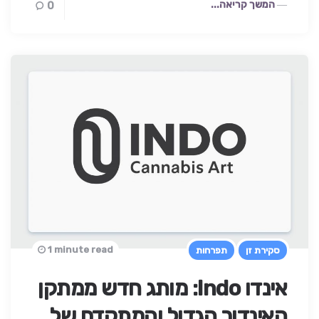
המשך קריאה...
0
1 minute read
סקירת זן
תפרחות
אינדו Indo: מותג חדש ממתקן
האינדור הגדול והמתקדם של