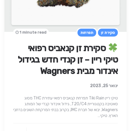
1 minute read
סקירת זן
תפרחות
סקירת זן קנאביס רפואי
טיקי ריין – זן קנדי חדש בגידול
אינדור מבית Wagners
ינואר 25, 2023
טיקי ריין Tiki Rain תפרחת קנאביס רפואי עתירת THC מסוג
סאטיבה בקטגוריית T20/C4, גידול אינדור קנדי של המותג
Wagners, יבוא של חברת IMC, בקרוב בבתי המרקחת השונים ברחבי
הארץ. טיקי…