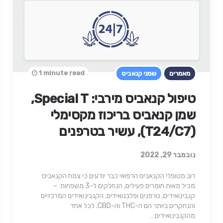
1 minute read
מאמרים
שמני קנאביס
טיפול קנאביס מירבי: Special T,
שמן קנאביס בריכוז מקסימלי
(T24/C7), עשיר בטרפנים
נובמבר 29, 2022
רוב מטופלי הקנאביס הרפואי כבר יודעים כי צמח הקנאביס
מכיל מאות חומרים פעילים, הנחלקים ל-3 משפחות –
קנבינואידים, טרפנים ופלבנואידים. הקנבינואידים המרכזיים
והנחקרים ביותר הם ה-THC וה-CBD. לכל אחד
מהקנבינואידים…