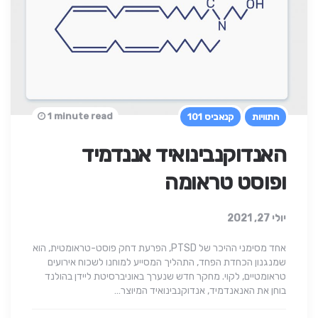
1 minute read
התוויות
קנאביס 101
האנדוקנבינואיד אננדמיד
ופוסט טראומה
יולי 27, 2021
אחד מסימני ההיכר של PTSD, הפרעת דחק פוסט-טראומטית, הוא
שמנגנון הכחדת הפחד, התהליך המסייע למוחנו לשכוח אירועים
טראומטיים, לקוי. מחקר חדש שנערך באוניברסיטת ליידן בהולנד
בוחן את האנאנדמיד, אנדוקנבינואיד המיוצר…