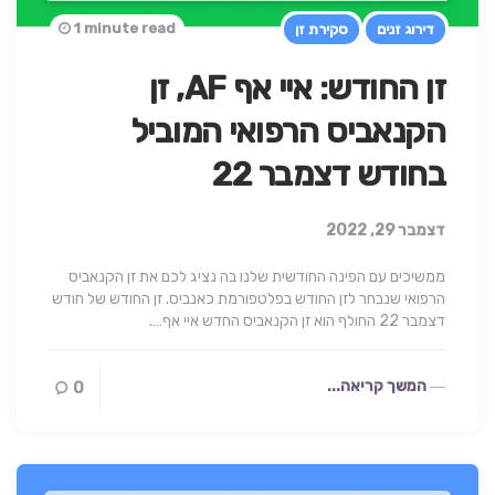
1 minute read
דירוג זנים
סקירת זן
זן החודש: איי אף AF, זן
הקנאביס הרפואי המוביל
בחודש דצמבר 22
דצמבר 29, 2022
ממשיכים עם הפינה החודשית שלנו בה נציג לכם את זן הקנאביס
הרפואי שנבחר לזן החודש בפלטפורמת כאנביס. זן החודש של חודש
דצמבר 22 החולף הוא זן הקנאביס החדש איי אף….
המשך קריאה...
0