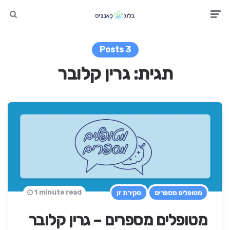
earch
Men
3 Posts
תגית:
גרין קלובר
1 minute read
מטופלים מספרים
סקירת זן
מטופלים מספרים – גרין קלובר