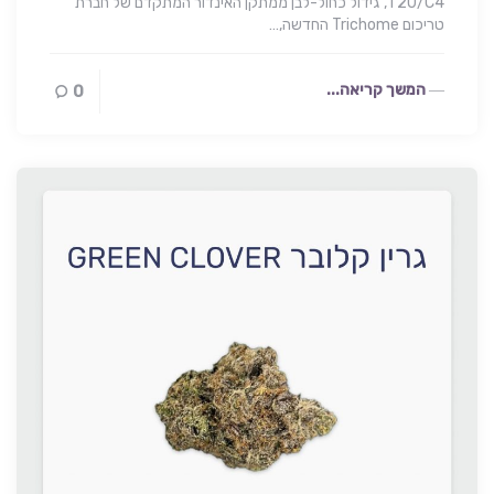
T20/C4, גידול כחול-לבן ממתקן האינדור המתקדם של חברת
טריכום Trichome החדשה,…
המשך קריאה...
0